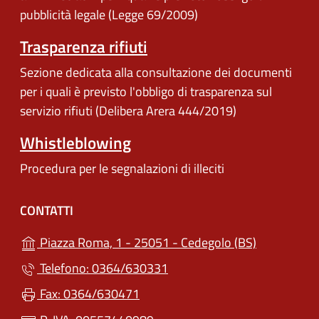
pubblicità legale (Legge 69/2009)
Trasparenza rifiuti
Sezione dedicata alla consultazione dei documenti
per i quali è previsto l'obbligo di trasparenza sul
servizio rifiuti (Delibera Arera 444/2019)
Whistleblowing
Procedura per le segnalazioni di illeciti
CONTATTI
(apre in un'
Piazza Roma, 1 - 25051 - Cedegolo (BS)
Telefono: 0364/630331
Fax: 0364/630471