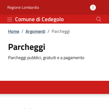
Parcheggi | Comune di 
Vai al contenuto principale
(apre in un'altra scheda).
Regione Lombardia
Comune di Cedegolo
Home
/
Argomenti
/
Parcheggi
Parcheggi
Parcheggi pubblici, gratuiti e a pagamento