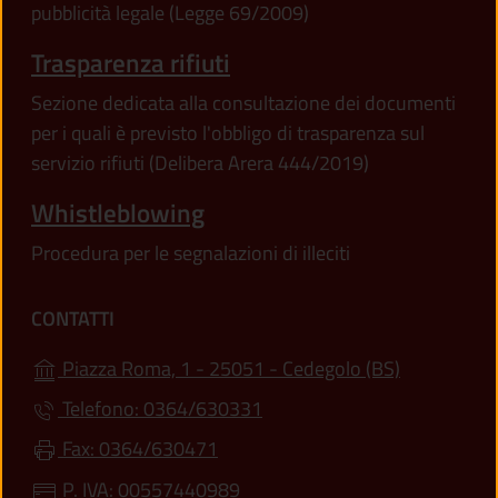
pubblicità legale (Legge 69/2009)
Trasparenza rifiuti
Sezione dedicata alla consultazione dei documenti
per i quali è previsto l'obbligo di trasparenza sul
servizio rifiuti (Delibera Arera 444/2019)
Whistleblowing
Procedura per le segnalazioni di illeciti
CONTATTI
(apre in un'
Piazza Roma, 1 - 25051 - Cedegolo (BS)
Telefono: 0364/630331
Fax: 0364/630471
P. IVA: 00557440989