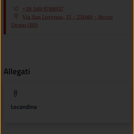
Numero di telefono:
+39 349 9748937
Indirizzo:
Via San Lorenzo, 13 - 25040 - Berzo
Demo (BS)
Allegati
(apre in un'altra scheda).
Locandina