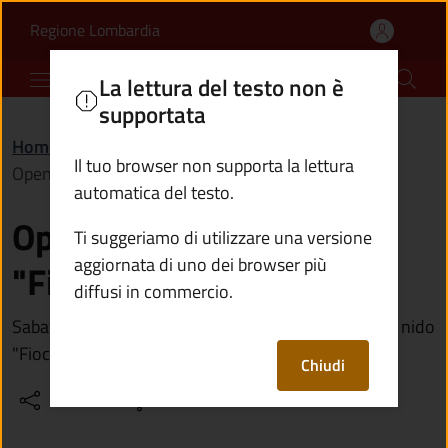
Open day Asilo nido "Fi
Vai al contenuto principale
(apre in un'altra scheda).
Regione Lombardia
Comune di Cedegolo
La lettura del testo non è
supportata
Home
/
Vivere Cedegolo
/
Eventi
/
Il tuo browser non supporta la lettura
Open day Asilo nido "Fiocchi di neve"
automatica del testo.
Open day Asilo nido
Ti suggeriamo di utilizzare una versione
aggiornata di uno dei browser più
"Fiocchi di neve"
diffusi in commercio.
Sabato 11 gennaio si terrà l'open day presso l'asillo nido
"Fiocchi di neve" di Berzo Demo
Chiudi
Condividi
Vedi azioni