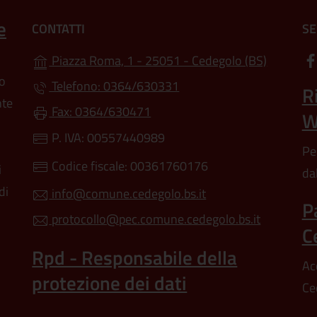
e
CONTATTI
SE
(apre in u
Piazza Roma, 1 - 25051 - Cedegolo (BS)
lo
Telefono: 0364/630331
R
nte
Fax: 0364/630471
W
P. IVA: 00557440989
Pe
Codice fiscale: 00361760176
i
da
di
info@comune.cedegolo.bs.it
P
protocollo@pec.comune.cedegolo.bs.it
C
Rpd - Responsabile della
Ac
protezione dei dati
Ce