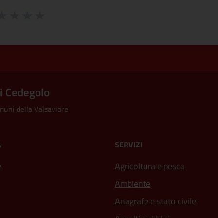
 da 1 a 5 stelle la pagina
ta 1 stelle su 5
aluta 2 stelle su 5
Valuta 3 stelle su 5
Valuta 4 stelle su 5
Valuta 5 stelle su 5
i Cedegolo
uni della Valsaviore
À
SERVIZI
e
Agricoltura e pesca
Ambiente
Anagrafe e stato civile