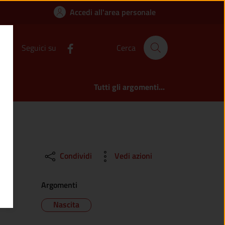
trambi i genitori? |
Accedi all'area personale
Seguici su
Cerca
Tutti gli argomenti...
Condividi
Vedi azioni
Argomenti
Nascita