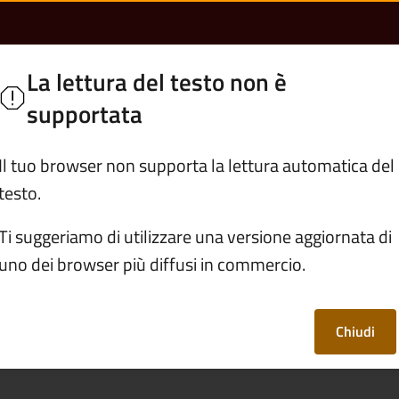
ere denunciata da en
olo
La lettura del testo non è
e
supportata
Servizi
Vivere Cedegolo
Il tuo browser non supporta la lettura automatica del
testo.
rafe e stato civile
Ti suggeriamo di utilizzare una versione aggiornata di
uno dei browser più diffusi in commercio.
essere denunciata da
ri?
Chiudi