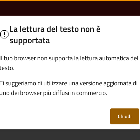
ei lavori per interve
olo
La lettura del testo non è
e
supportata
Servizi
Vivere Cedegolo
Il tuo browser non supporta la lettura automatica del
testo.
/
Comunicare l'inizio dei lavori per interventi edilizi liberi
Ti suggeriamo di utilizzare una versione aggiornata di
uno dei browser più diffusi in commercio.
o dei lavori per
liberi
Chiudi