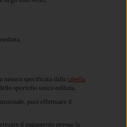
 degli interventi.
mediata.
la misura specificata dalla
tabella
ello sportello unico edilizia.
unzionale, puoi effettuare il
ffettuare il pagamento presso la