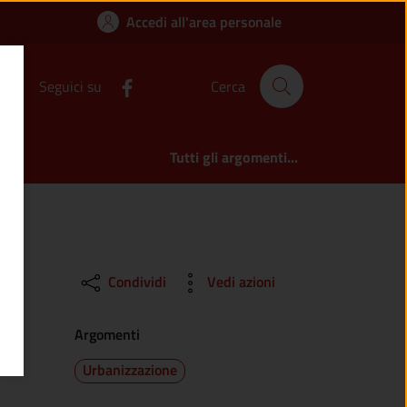
nti edilizi liberi | 
Accedi all'area personale
Seguici su
Cerca
Tutti gli argomenti...
Condividi
Vedi azioni
Argomenti
Urbanizzazione