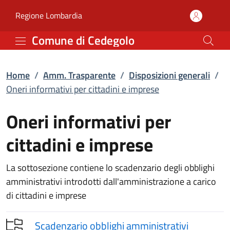
Oneri informativi per ci
Vai al contenuto principale
(apre in un'altra scheda).
Regione Lombardia
Comune di Cedegolo
Home
/
Amm. Trasparente
/
Disposizioni generali
/
Oneri informativi per cittadini e imprese
Oneri informativi per
cittadini e imprese
La sottosezione contiene lo scadenzario degli obblighi
amministrativi introdotti dall'amministrazione a carico
di cittadini e imprese
Scadenzario obblighi amministrativi