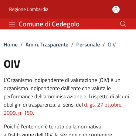
OIV | Personale | Amm. 
Vai al contenuto principale
(apre in un'altra scheda).
Regione Lombardia
Comune di Cedegolo
Home
/
Amm. Trasparente
/
Personale
/
OIV
OIV
L'Organismo indipendente di valutazione (OIV) è un
organismo indipendente dall'ente che valuta le
performance dell'amministrazione e il rispetto di alcuni
obblighi di trasparenza, ai sensi del
d.lgs. 27 ottobre
(apre in un'altra scheda).
2009, n. 150
.
Poiché l'ente non è tenuto dalla normativa
all'istituzione dell'OIV, la sezione può contenere