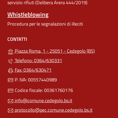
servizio rifiuti (Delibera Arera 444/2019)
Whistleblowing
Procedura per le segnalazioni di illeciti
CONTATTI
(apre in un'
Piazza Roma, 1 - 25051 - Cedegolo (BS)
Telefono: 0364/630331
Fax: 0364/630471
P. IVA: 00557440989
Codice fiscale: 00361760176
info@comune.cedegolo.bs.it
protocollo@pec.comune.cedegolo.bs.it