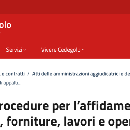
rocedure per l’affida
olo
e
Servizi
Vivere Cedegolo
 e contratti
/
Atti delle amministrazioni aggiudicatrici e deg
 appalti...
 procedure per l’affidam
i, forniture, lavori e ope