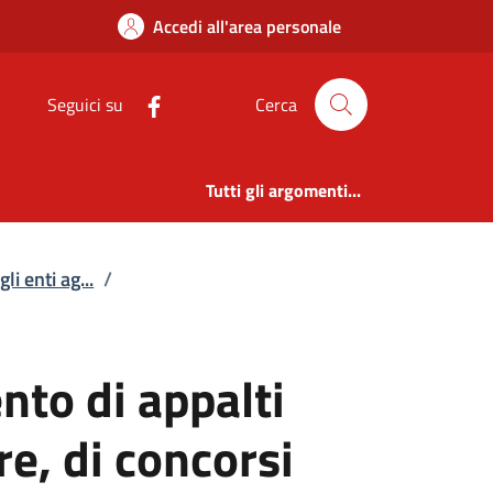
mento di appalti pubb
Accedi all'area personale
Seguici su
Cerca
Tutti gli argomenti...
li enti ag...
/
ento di appalti
re, di concorsi