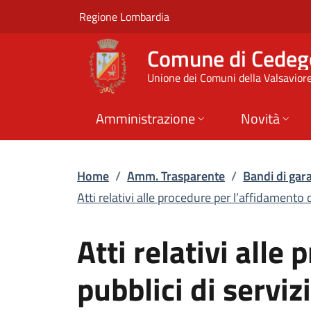
Atti relativi alle p
Vai al contenuto principale
(apre in un'altra scheda).
Regione Lombardia
Comune di Cedeg
Unione dei Comuni della Valsavior
Amministrazione
Novità
Home
/
Amm. Trasparente
/
Bandi di gara
Atti relativi alle procedure per l’affidamento di
Atti relativi alle
pubblici di serviz