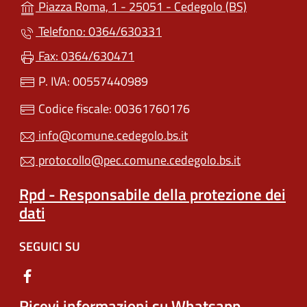
(apre in un'
Piazza Roma, 1 - 25051 - Cedegolo (BS)
Telefono: 0364/630331
Fax: 0364/630471
P. IVA: 00557440989
Codice fiscale: 00361760176
info@comune.cedegolo.bs.it
protocollo@pec.comune.cedegolo.bs.it
Rpd - Responsabile della protezione dei
dati
SEGUICI SU
Ricevi informazioni su Whatsapp