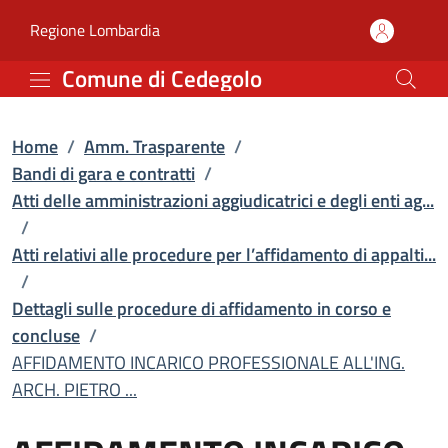
AFFIDAMENTO INCARICO PR
Vai al contenuto principale
(apre in un'altra scheda).
Regione Lombardia
Comune di Cedegolo
Home
/
Amm. Trasparente
/
Bandi di gara e contratti
/
Atti delle amministrazioni aggiudicatrici e degli enti ag...
/
Atti relativi alle procedure per l’affidamento di appalti...
/
Dettagli sulle procedure di affidamento in corso e
concluse
/
AFFIDAMENTO INCARICO PROFESSIONALE ALL'ING.
ARCH. PIETRO ...