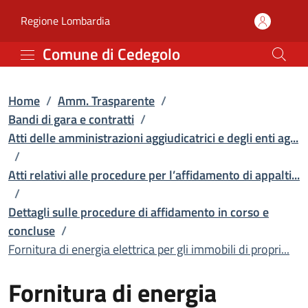
Fornitura di energia elet
Vai al contenuto principale
(apre in un'altra scheda).
Regione Lombardia
Comune di Cedegolo
Home
/
Amm. Trasparente
/
Bandi di gara e contratti
/
Atti delle amministrazioni aggiudicatrici e degli enti ag...
/
Atti relativi alle procedure per l’affidamento di appalti...
/
Dettagli sulle procedure di affidamento in corso e
concluse
/
Fornitura di energia elettrica per gli immobili di propri...
Fornitura di energia