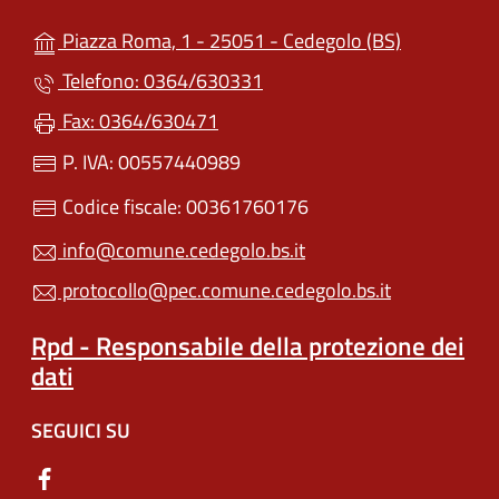
(apre in un'
Piazza Roma, 1 - 25051 - Cedegolo (BS)
Telefono: 0364/630331
Fax: 0364/630471
P. IVA: 00557440989
Codice fiscale: 00361760176
info@comune.cedegolo.bs.it
protocollo@pec.comune.cedegolo.bs.it
Rpd - Responsabile della protezione dei
dati
SEGUICI SU