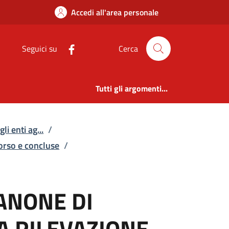
DI MANUTENZIONE DEL 
Accedi all'area personale
Seguici su
Cerca
Tutti gli argomenti...
li enti ag...
/
corso e concluse
/
ANONE DI
A RILEVAZIONE