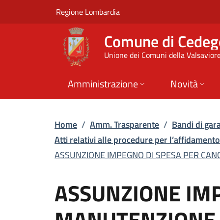
ASSUNZIONE IMPEGNO 
Vai al contenuto principale
(apre in un'altra scheda).
Regione Lombardia
Comune di Cedeg
Unione dei Comuni della Valsavior
Amministrazione
Novità
Home
/
Amm. Trasparente
/
Bandi di gara
Atti relativi alle procedure per l’affidamento 
ASSUNZIONE IMPEGNO DI SPESA PER CANO
ASSUNZIONE IMP
MANUTENZIONE D