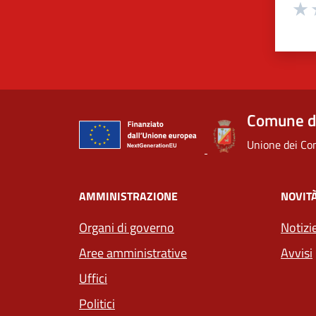
Valuta
Valu
V
Comune d
Unione dei Com
AMMINISTRAZIONE
NOVIT
Organi di governo
Notizi
Aree amministrative
Avvisi
Uffici
Politici