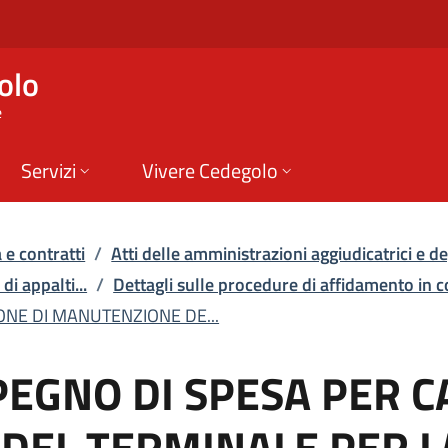
DI SPESA PER CANONE 
olo
e
Servizi
Vivere Cedegolo
 e contratti
/
Atti delle amministrazioni aggiudicatrici e deg
di appalti...
/
Dettagli sulle procedure di affidamento in 
NE DI MANUTENZIONE DE...
EGNO DI SPESA PER C
EL TERMINALE PER L