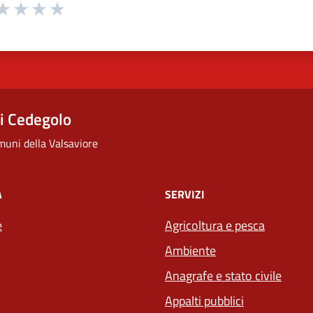
 da 1 a 5 stelle la pagina
ta 1 stelle su 5
aluta 2 stelle su 5
Valuta 3 stelle su 5
Valuta 4 stelle su 5
Valuta 5 stelle su 5
i Cedegolo
uni della Valsaviore
À
SERVIZI
e
Agricoltura e pesca
Ambiente
Anagrafe e stato civile
Appalti pubblici